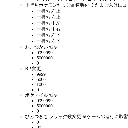
手持ちポケモンたまご高速孵化 ※たまご以外に
手持ち 左上
手持ち 右上
手持ち 中左
手持ち 中右
手持ち 左下
手持ち 右下
おこづかい 変更
9999999
5000000
0
BP 変更
9999
5000
1000
0
ポケマイル 変更
9999999
5000000
0
ひみつきち フラッグ数変更 ※ゲームの進行に影
0
30