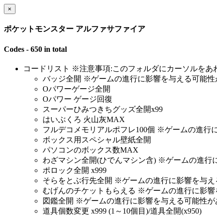
×
ポケットモンスター アルファサファイア
Codes - 650 in total
コードリスト ※注意事項:このフォルダにカーソルをあ
バッジ全開 ※ゲームの進行に影響を与える可能性
Oパワーゲージ全開
Oパワー ゲージ回復
スーパーひみつきちグッズ全開x99
はいぶくろ 火山灰MAX
フルデコメモリアルポフレ100個 ※ゲームの進
ボックス用スペシャル壁紙全開
パソコンのボックス数MAX
わざマシン全開(ひでんマシン含) ※ゲームの進
ポロック全開 x999
そらをとぶ行先全開 ※ゲームの進行に影響を与え
むげんのチケットもらえる ※ゲームの進行に影
図鑑全開 ※ゲームの進行に影響を与える可能性が
道具個数変更 x999 (1～10個目)/道具全開(x950)