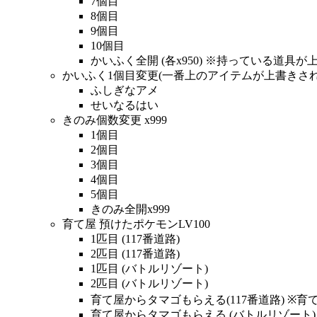
7個目
8個目
9個目
10個目
かいふく全開 (各x950) ※持っている道
かいふく1個目変更(一番上のアイテムが上書きさ
ふしぎなアメ
せいなるはい
きのみ個数変更 x999
1個目
2個目
3個目
4個目
5個目
きのみ全開x999
育て屋 預けたポケモンLV100
1匹目 (117番道路)
2匹目 (117番道路)
1匹目 (バトルリゾート)
2匹目 (バトルリゾート)
育て屋からタマゴもらえる(117番道路) ※
育て屋からタマゴもらえる (バトルリゾート