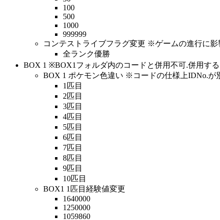
100
500
1000
999999
コンテストライブフラグ変更 ※ゲームの進行に
全ランク優勝
BOX 1 ※BOX1フォルダ内のコードと併用不可.併用
BOX 1 ポケモン色違い ※コードの仕様上IDNo
1匹目
2匹目
3匹目
4匹目
5匹目
6匹目
7匹目
8匹目
9匹目
10匹目
BOX1 1匹目経験値変更
1640000
1250000
1059860